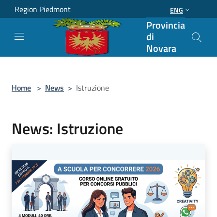
Salta al contenuto principale
Region Piedmont
ENG
Provincia
di
Novara
Home
>
News
>
Istruzione
News: Istruzione