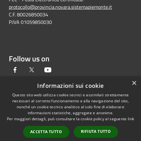
protocollo@provincia.novara.sistemapiemonte.it
C.F. 80026850034
P.IVA 01059850030
Follow us on
Facebook
Twitter
Youtube
×
Informazioni sui cookie
Questo sito web utilizza cookie tecnici e assimilati strettamente
RSS
Copyright © 2026 • Provincia di
necessari al corretto funzionamento e alla navigazione del sito,
Accessibility
Novara • Powered by
nonché un cookie tecnico analitico al solo fine di elaborare
informazioni statistiche, aggregate e anonime.
Privacy
Municipium
Admin
•
Per maggiori dettagli, può consultare la cookie policy al seguente
link
Cookie
access
Sitemap
RIFIUTA TUTTO
ACCETTA TUTTO
Dichiarazione di