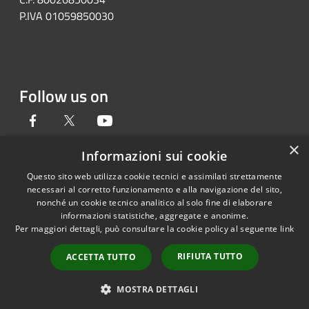
P.IVA 01059850030
Follow us on
Facebook
Twitter
Youtube
×
Informazioni sui cookie
Questo sito web utilizza cookie tecnici e assimilati strettamente
RSS
Copyright © 2026 • Provincia di
necessari al corretto funzionamento e alla navigazione del sito,
Accessibility
Novara • Powered by
nonché un cookie tecnico analitico al solo fine di elaborare
informazioni statistiche, aggregate e anonime.
Privacy
Municipium
Admin
•
Per maggiori dettagli, può consultare la cookie policy al seguente
link
Cookie
access
Sitemap
RIFIUTA TUTTO
ACCETTA TUTTO
Dichiarazione di
accessibilità
MOSTRA DETTAGLI