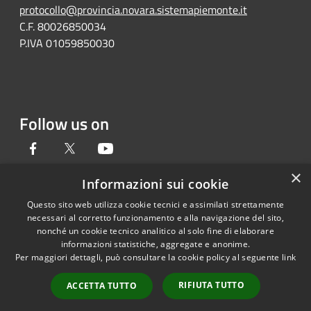
protocollo@provincia.novara.sistemapiemonte.it
C.F. 80026850034
P.IVA 01059850030
Follow us on
Facebook
Twitter
Youtube
×
Informazioni sui cookie
Questo sito web utilizza cookie tecnici e assimilati strettamente
RSS
Copyright © 2026 • Provincia di
necessari al corretto funzionamento e alla navigazione del sito,
Accessibility
Novara • Powered by
nonché un cookie tecnico analitico al solo fine di elaborare
informazioni statistiche, aggregate e anonime.
Privacy
Municipium
Admin
•
Per maggiori dettagli, può consultare la cookie policy al seguente
link
Cookie
access
Sitemap
RIFIUTA TUTTO
ACCETTA TUTTO
Dichiarazione di