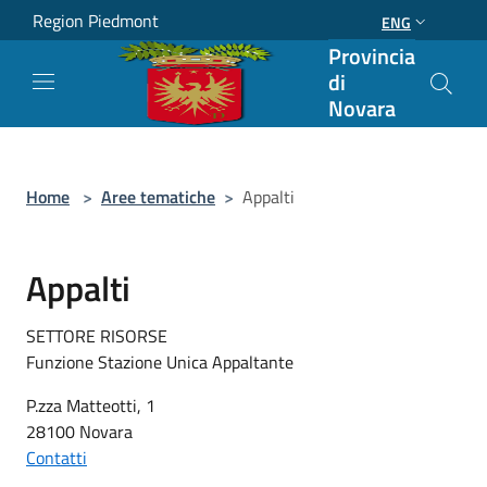
Salta al contenuto principale
Region Piedmont
ENG
Provincia
di
Novara
Home
>
Aree tematiche
>
Appalti
Appalti
SETTORE RISORSE
Funzione Stazione Unica Appaltante
P.zza Matteotti, 1
28100 Novara
Contatti