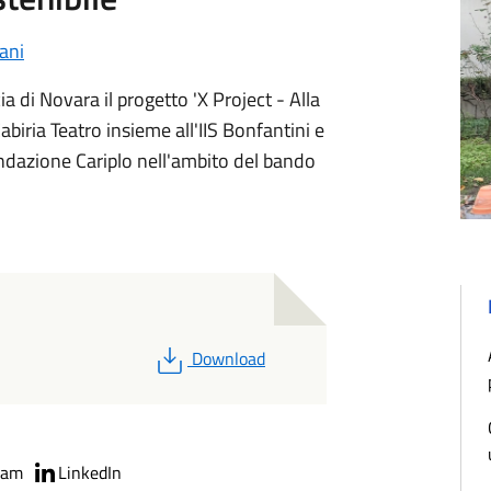
ani
a di Novara il progetto 'X Project - Alla
biria Teatro insieme all'IIS Bonfantini e
ondazione Cariplo nell'ambito del bando
PDF
Download
ram
LinkedIn