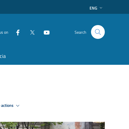
ENG
us on
Search
cia
 actions